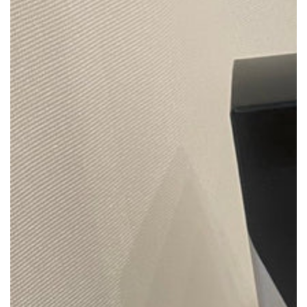
モ
ダ
ー