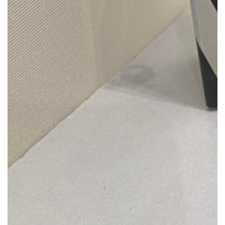
ル
で
1
メ
デ
ィ
ア
を
開
く