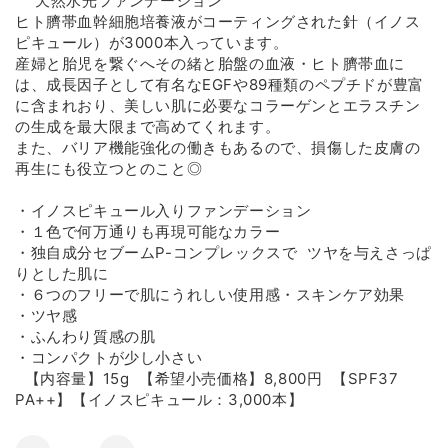
天然水光ファンデーション
ヒト臍帯血幹細胞培養液がコーティングされた針（イノス
ピキュール）が3000本入っています。
産婦と胎児を繋ぐへその緒と胎盤の血液・ヒト臍帯血に
は、成長因子として有名なEGFや89種類のペプチドが豊富
に含まれおり、美しい肌に必要なコラーゲンとエラスチン
の生成を最大限まで高めてくれます。
また、バリア機能強化の働きもあるので、損傷した皮膚の
再生にも役立つとのこと◎
・イノスピキュール入りファンデーション
・１色で何万通りも再現可能なカラー
・独自成分セブームP-コンプレックスで ツヤを与えさっぱ
りとした肌に
・６つのフリーで肌にうれしい使用感・スキンケア効果
・ツヤ感
・ふんわり質感の肌
・コンパクトが少し小さい
【内容量】15g 【希望小売価格】8,800円 【SPF37
PA++】【イノスピキュール：3,000本】
数