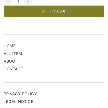
v3
v3
量
エ
エ
カートに入れる
キ
キ
サ
サ
イ
イ
テ
テ
ィ
ィ
ン
ン
HOME
グ
グ
ALL ITEM
フ
フ
ァ
ァ
ABOUT
ン
ン
CONTACT
デ
デ
ー
ー
シ
シ
ョ
ョ
PRIVACY POLICY
ン
ン
の
の
LEGAL NOTICE
数
数