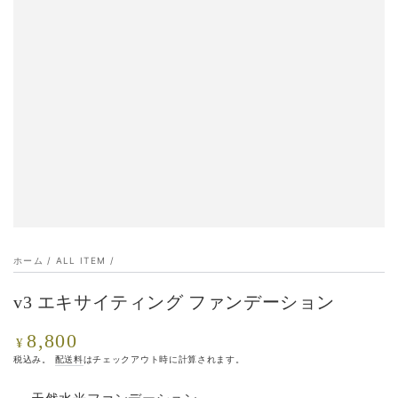
ホーム
/
ALL ITEM
/
v3 エキサイティング ファンデーション
8,800
定
¥
価
税込み。
配送料
はチェックアウト時に計算されます。